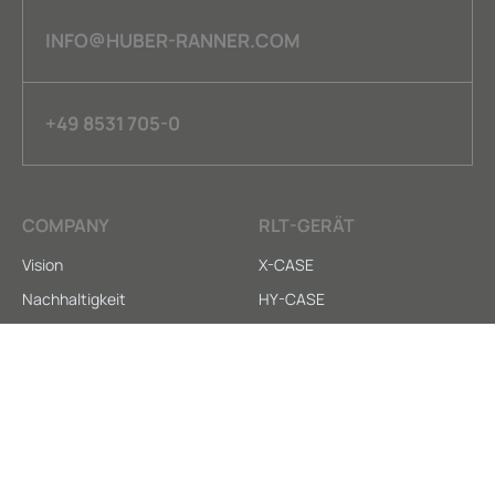
INFO@HUBER-RANNER.COM
+49 8531 705-0
COMPANY
RLT-GERÄT
Vision
X-CASE
Nachhaltigkeit
HY-CASE
Kontakt
X-CARE
SERVICE
LEGAL
Anleitungen
AGB
Downloads
Datenschutz