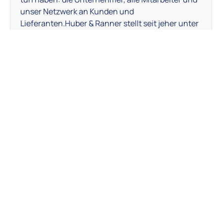
unser Netzwerk an Kunden und
Lieferanten.Huber & Ranner stellt seit jeher unter
Beweis, dass wir die hohen Anforderungen
unserer Kunden an die Nachhaltigkeit und
Effizienz erfüllen können. Mit dem eigenem
Namen stehen Herr Huber und Herr Ranner
persönlich als Garant hierfür.
ERFAHREN SIE MEHR