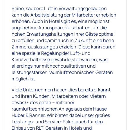
Reine, saubere Luft in Verwaltungsgebäuden
kann die Arbeitsleistung der Mitarbeiter erheblich
erhöhen. Auch in Hotels gilt es, eine möglichst
angenehme Atmosphäre zu schaffen, um die
hohen Erwartungshaltungen Ihrer Gäste optimal
zu erfüllen und damit auch in Zukunft eine hohe
Zimmerauslastung zu erzielen. Diese kann durch
eine spezielle Regelung der Luft- und
Klimaverhältnisse gewährleistet werden, was
allerdings nur mit hochqualitativen und
leistungsstarken raumlufttechnischen Geräten
möglich ist.
Viele Unternehmen haben dies bereits erkannt
und Ihren Kunden, Mitarbeitern oder Mietern
etwas Gutes getan – mit einer
raumlufttechnischen Anlage aus dem Hause
Huber & Ranner. Wir bieten dabei unser großes
Leistungs- und Service-Paket auch für den
Einbau von RLT-Geräten in Hotels und