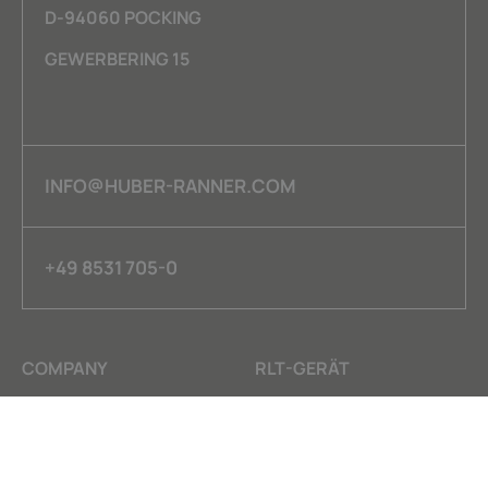
D-94060 POCKING
GEWERBERING 15
INFO@HUBER-RANNER.COM
+49 8531 705-0
COMPANY
RLT-GERÄT
Vision
X-CASE
Nachhaltigkeit
HY-CASE
Kontakt
X-CARE