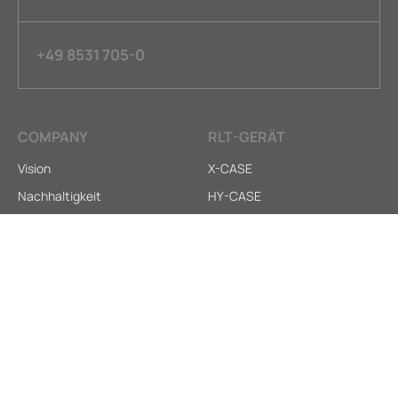
+49 8531 705-0
COMPANY
RLT-GERÄT
Vision
X-CASE
Nachhaltigkeit
HY-CASE
Kontakt
X-CARE
SERVICE
LEGAL
Anleitungen
AGB
Downloads
Datenschutz
Ersatzteilversorgung
Impressum
Whistleblower