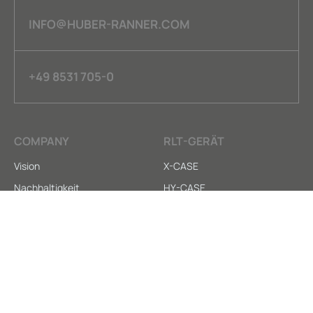
INFO@HUBER-RANNER.COM
+49 8531 705-0
COMPANY
RLT-GERÄT
Vision
X-CASE
Nachhaltigkeit
HY-CASE
Kontakt
X-CARE
SERVICE
LEGAL
Anleitungen
AGB
Downloads
Datenschutz