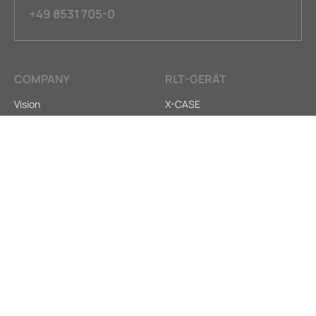
+49 8531 705-0
COMPANY
RLT-GERÄT
Vision
X-CASE
Nachhaltigkeit
HY-CASE
Kontakt
X-CARE
SERVICE
LEGAL
Anleitungen
AGB
Downloads
Datenschutz
Ersatzteilversorgung
Impressum
Whistleblower