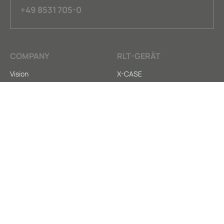
+49 8531 705-0
COMPANY
RLT-GERÄT
Vision
X-CASE
Nachhaltigkeit
HY-CASE
Kontakt
X-CARE
SERVICE
LEGAL
Anleitungen
AGB
Downloads
Datenschutz
Ersatzteilversorgung
Impressum
Whistleblower