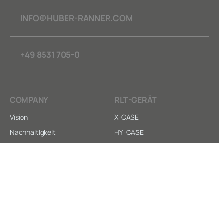
INFO@HUBER-RANNER.COM
+49 8531 705-0
COMPANY
RLT-GERÄT
Vision
X-CASE
Nachhaltigkeit
HY-CASE
Kontakt
X-CARE
SERVICE
LEGAL
Anleitungen
AGB
Downloads
Datenschutz