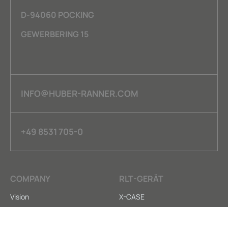
D-94060 POCKING
GEWERBERING 15
INFO@HUBER-RANNER.COM
+49 8531 705-0
COMPANY
RLT-GERÄT
Vision
X-CASE
Nachhaltigkeit
HY-CASE