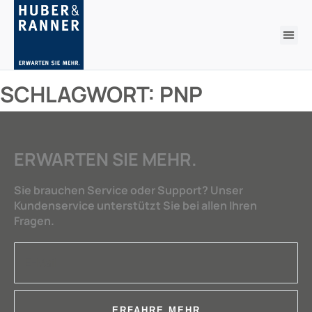
SCHLAGWORT:
PNP
ERWARTEN SIE MEHR.
Sie brauchen Service oder Support? Unser
Kundenservice unterstützt Sie bei allen Ihren
Fragen.
ERFAHRE MEHR