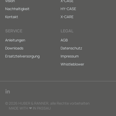
Vision
X-CASE
Nachhaltigkeit
HY-CASE
Kontakt
X-CARE
SERVICE
LEGAL
Anleitungen
AGB
Downloads
Datenschutz
Ersatzteilversorgung
Impressum
Whistleblower
© 2026 HUBER & RANNER, alle Rechte vorbehalten
MADE WITH ❤ IN PASSAU