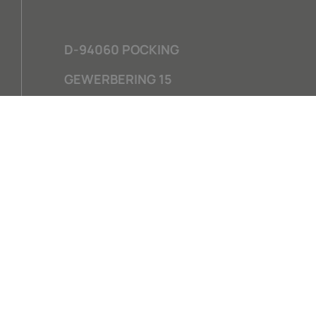
D-94060 POCKING
GEWERBERING 15
COMPANY
RLT-GER
Vision
X-CASE
Nachhaltigkeit
HY-CASE
Kontakt
X-CARE