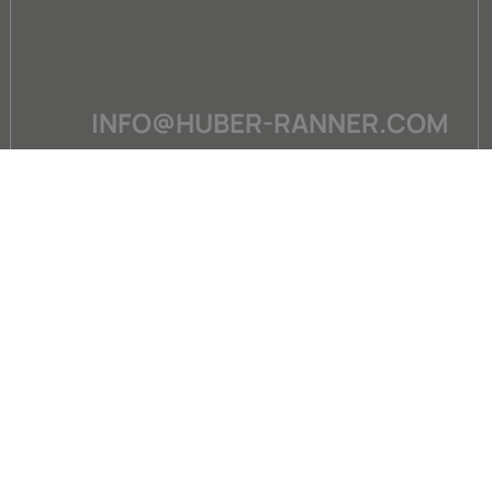
INFO@HUBER-RANNER.COM
ÄT
SERVICE
Anleitungen
Downloads
Ersatzteilversorgung