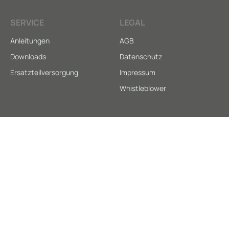
SERVICE
LEGAL
Anleitungen
AGB
Downloads
Datenschutz
Ersatzteilversorgung
Impressum
Whistleblower
© 2026 HUBER & RANNER, alle Rechte vorbehalten
MADE WITH ❤ IN PASSAU
Deutsch
English
(
Englisch
)