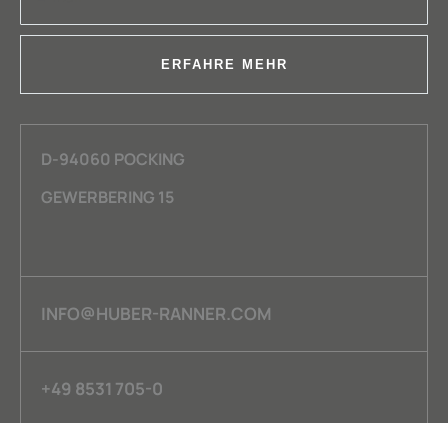
ERFAHRE MEHR
D-94060 POCKING
GEWERBERING 15
INFO@HUBER-RANNER.COM
+49 8531 705-0