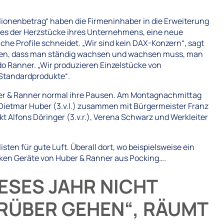
illionenbetrag“ haben die Firmeninhaber in die Erweiterung
eines der Herzstücke ihres Unternehmens, eine neue
he Profile schneidet. „Wir sind kein DAX-Konzern“, sagt
nken, dass man ständig wachsen und wachsen muss, man
 Ranner. „Wir produzieren Einzelstücke von
 Standardprodukte“.
uber & Ranner normal ihre Pausen. Am Montagnachmittag
d Dietmar Huber (3.v.l.) zusammen mit Bürgermeister Franz
ekt Alfons Döringer (3.v.r.), Verena Schwarz und Werkleiter
ten für gute Luft. Überall dort, wo beispielsweise ein
cken Geräte von Huber & Ranner aus Pocking….
ESES JAHR NICHT
RÜBER GEHEN“, RÄUMT