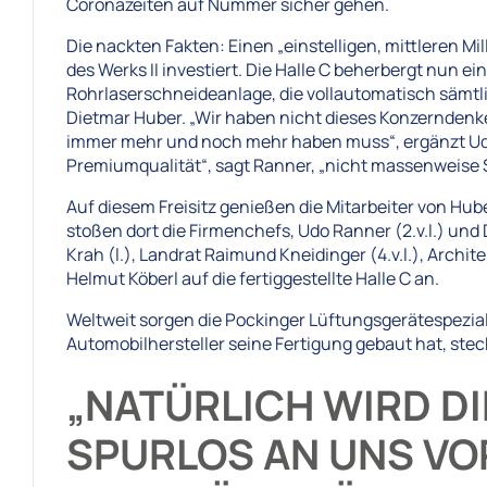
Coronazeiten auf Nummer sicher gehen.
Die nackten Fakten: Einen „einstelligen, mittleren M
des Werks II investiert. Die Halle C beherbergt nun 
Rohrlaserschneideanlage, die vollautomatisch sämtlic
Dietmar Huber. „Wir haben nicht dieses Konzernde
immer mehr und noch mehr haben muss“, ergänzt Udo
Premiumqualität“, sagt Ranner, „nicht massenweise
Auf diesem Freisitz genießen die Mitarbeiter von H
stoßen dort die Firmenchefs, Udo Ranner (2.v.l.) un
Krah (l.), Landrat Raimund Kneidinger (4.v.l.), Archit
Helmut Köberl auf die fertiggestellte Halle C an.
Weltweit sorgen die Pockinger Lüftungsgerätespezialis
Automobilhersteller seine Fertigung gebaut hat, ste
„NATÜRLICH WIRD DI
SPURLOS AN UNS VO