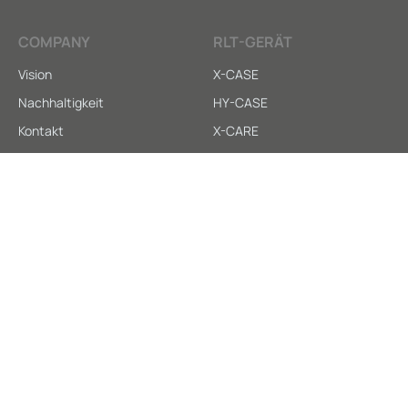
COMPANY
RLT-GERÄT
Vision
X-CASE
Nachhaltigkeit
HY-CASE
Kontakt
X-CARE
SERVICE
LEGAL
Anleitungen
AGB
Downloads
Datenschutz
Ersatzteilversorgung
Impressum
Whistleblower