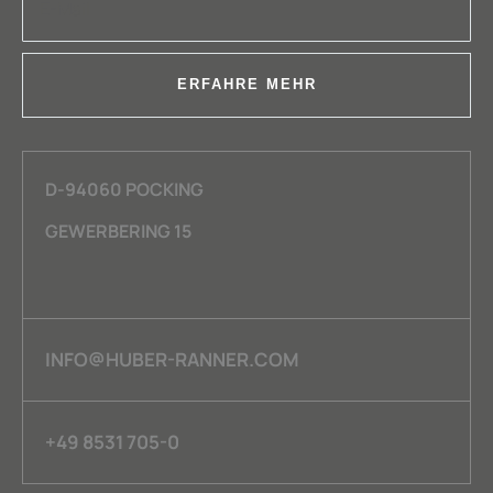
ERFAHRE MEHR
D-94060 POCKING
GEWERBERING 15
INFO@HUBER-RANNER.COM
+49 8531 705-0